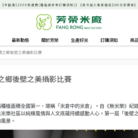
【 全 館 滿 $ 2 0 0 0 免 運 費 ( 離 島 請 參 考 訂 購 須 知 ) 】【 首 次 加 入 會 員 贈 送 $100 元 折 價 券 】
最新動態
關於芳榮
生產好米
訂購須知
商
蘭之鄉後壁之美攝影比賽
蘭之鄉後壁之美攝影比賽
稻種植面積全國第一，堪稱「米倉中的米倉」。自《無米樂》紀
無米樂社區以純樸風情與人文底蘊持續感動人心。第一屆「後壁
的風景。