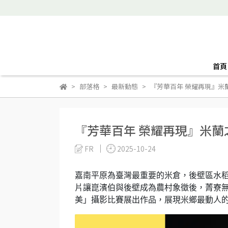
首頁
部落格
最新動態
『芳華百年 榮耀再現』米
『芳華百年 榮耀再現』米
FR
2025-10-24
嘉南平原為臺灣最重要的米倉，後壁區水
片讓崑濱伯與後壁成為農村象徵後，菁寮
美」攝影比賽展出作品，展現米鄉最動人