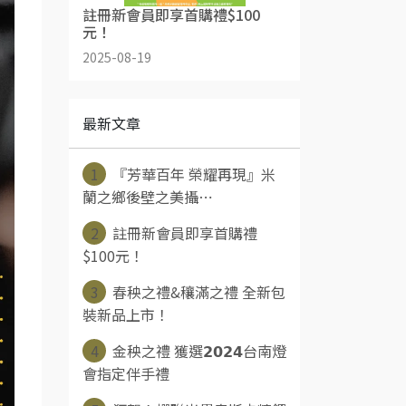
註冊新會員即享首購禮$100
元！
2025-08-19
最新文章
1
『芳華百年 榮耀再現』米
蘭之鄉後壁之美攝⋯
2
註冊新會員即享首購禮
$100元！
3
春秧之禮&穰滿之禮 全新包
裝新品上市！
4
金秧之禮 獲選𝟮𝟬𝟮𝟰台南燈
會指定伴手禮