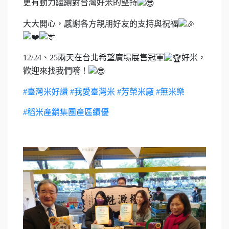
更有動力繼續對台灣好米的堅持
大大開心，感謝各方親朋好友的支持與祝福
12/24、25兩天在台北希望廣場展售冠軍
好米，
歡迎來找我們唷！
#臺灣米好讚
#我愛臺灣米
#芳榮米廠
#無米樂
#稻米產銷集團產區績優