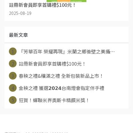
註冊新會員即享首購禮$100元！
2025-08-19
最新文章
1
『芳華百年 榮耀再現』米蘭之鄉後壁之美攝⋯
2
註冊新會員即享首購禮$100元！
3
春秧之禮&穰滿之禮 全新包裝新品上市！
4
金秧之禮 獲選𝟮𝟬𝟮𝟰台南燈會指定伴手禮
5
狂賀！蟬聯米界奧斯卡精饌米獎！