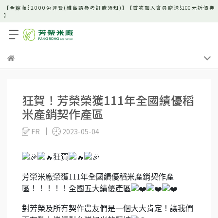
【 全 館 滿 $ 2 0 0 0 免 運 費 ( 離 島 請 參 考 訂 購 須 知 ) 】【 首 次 加 入 會 員 贈 送 $100 元 折 價 券
】
狂賀！芳榮榮獲111年全國績優稻
米產銷契作產區
FR
2023-05-04
狂賀
芳榮米廠榮獲111年全國績優稻米產銷契作產
區！！！！！全國五大績優產區
對芳榮及所有契作農友們是一個大大肯定！讓我們