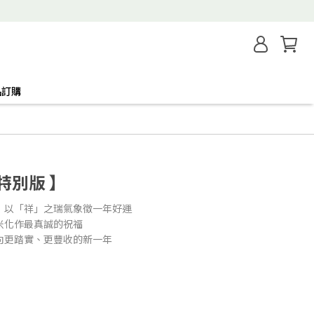
品訂購
特別版 】
，以「祥」之瑞氣象徵一年好運
米化作最真誠的祝福
向更踏實、更豐收的新一年