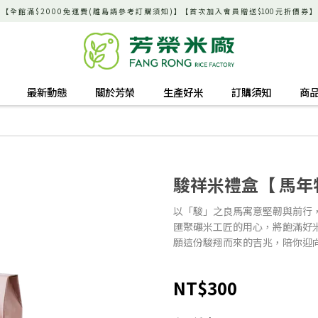
【 全 館 滿 $ 2 0 0 0 免 運 費 ( 離 島 請 參 考 訂 購 須 知 ) 】【 首 次 加 入 會 員 贈 送 $100 元 折 價 券 】
最新動態
關於芳榮
生產好米
訂購須知
商
】
駿祥米禮盒【 馬年
以「駿」之良馬寓意堅韌與前行
匯聚碾米工匠的用心，將飽滿好
願這份駿翔而來的吉兆，陪你迎
NT$300